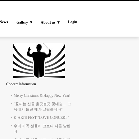
News
Login
Gallery
About us
Concert Information
Merry Christmas & Happy New Year!
“꽃피는 산골 울긋불긋 꽃대궐… 그
속에서 놀던 때가 그립습니다”
K-ARTS FEST “LOVE CONCERT “
우리 가곡 선율에 코로나 시름 날린
다