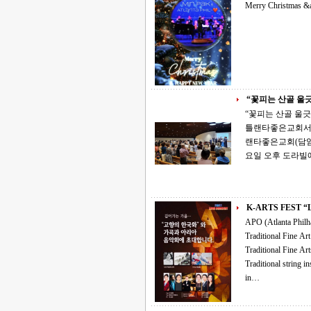
Merry Christmas &
“꽃피는 산골 울긋
“꽃피는 산골 울긋불긋 꽃
틀랜타좋은교회서 성료 ‘복음과 문화가 만나는 러브 콘서트’. APO문화
랜타좋은교회(담임목
요일 오후 도라빌
K-
APO (Atlanta Philharmonic
Traditional Fine Art Exhibition &amp; m
Traditional Fine Arts in the fellowship hall. 4:00 Concert in the main sanctuary with GaYaGum,
Traditional string inst., prelude and featuring Korean art 
in…