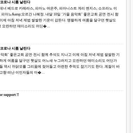
 코로나 시름 날린다
테너 베드로 카레라스, 피아노 여은주, 피아니스트 게리 멘지스, 소프라노 이
르간 나혜정. 내달 10일 ‘가을 음악회’ 좋은교회 공연·전시 함
 요란하던 매미소리도 어딘�…
 코로나 시름 날린다
아침 저녁 제법 쌀쌀한 기
렬하게 여름을 달구던 햇살도 어느새 누그러지고 요란하던 매미소리도 어딘가
 역시 까닭모를 그리움에 젖어들고 아련한 추억도 잠기기도 한다. 계절이 바
 고향 떠난 이민자들의 마�…
r support !!