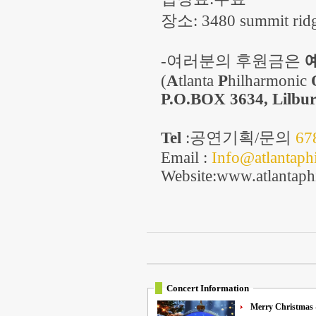
장소
: 3480 summit ri
-
여러분의
후원금은
(
A
tlanta
P
hilharmonic
P.O.BOX 3634, Lilbur
Tel
:
공연기획
/
문의
67
Email :
Info@atlantaphi
Website:www.atlantaph
Concert Information
Merry Christmas