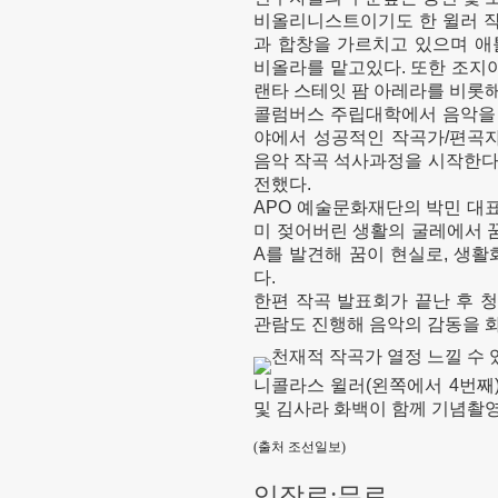
비올리니스트이기도 한 윌러 작
과 합창을 가르치고 있으며 
비올라를 맡고있다. 또한 조지
랜타 스테잇 팜 아레라를 비롯해
콜럼버스 주립대학에서 음악을 전
야에서 성공적인 작곡가/편곡자
음악 작곡 석사과정을 시작한다
전했다.
APO 예술문화재단의 박민 대표
미 젖어버린 생활의 굴레에서 꿈
A를 발견해 꿈이 현실로, 생활
다.
한편 작곡 발표회가 끝난 후 
관람도 진행해 음악의 감동을 
니콜라스 윌러(왼쪽에서 4번째
및 김사라 화백이 함께 기념촬영
(출처 조선일보)
입장료:
무료