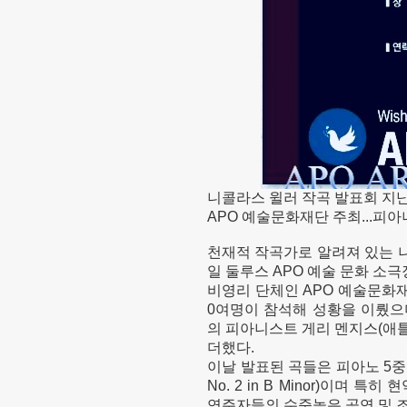
니콜라스 윌러 작곡 발표회 지난
APO 예술문화재단 주최...피
천재적 작곡가로 알려져 있는 니콜라
일 둘루스 APO 예술 문화 소
비영리 단체인 APO 예술문화재
0여명이 참석해 성황을 이뤘으
의 피아니스트 게리 멘지스(애
더했다.
이날 발표된 곡들은 피아노 5중주(Pian
No. 2 in B Minor)이며
연주자들의 수준높은 공연 및 