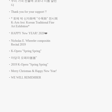
우리 가곡 선율에 코로나 시름 날린
다
Thank you for your support !!
* 토메 박 신자화백 "수묵화" 전시회
K-Arts fest: Korean Traditional Fine
Art Exhibition*
HAPPY New YEAR! 2020❤️
Nicholas E. Wheeeler compositin
Recital 2019
K-Opera "Spring Spring"
마당극 오페라봄봄"
2019 K-Opera "Spring Spring"
Merry Christmas & Happy New Year!
WE WILL REMEMBER