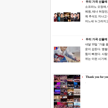
우리 가곡 선율에
소프라노 오정애, 
예원, 테너 허정민, 피아노&amp;오
께 추석도 지나고 이제 아침 저녁 제법 쌀쌀한 기운이 감돈다. 맹렬하게 여름을 달구던 햇살도
어느새 누그러지고
우리 가곡 선율에
내달 10일 ‘가을 음악회’ 좋은교회 공연·전시 함께 추석도 지나고 이제 
운이 감돈다. 맹
힘이 빠졌다. 사람들
뀌는 이런 시기에
Thank you for you
.