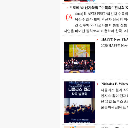
* 토메 박 신자화백 "수묵화" 전시회 K-Arts
tlanta) K-ARTS FEST /박신자 수묵화 전시회 10-10 3:00 PM *
(A
묵산수 화가 토메 박신자 선생의 작품을 애틀랜
간 산수화 와 사군자를 비롯한 전통 수묵화 의 세계
자연을 빼어난 필치로써 표현하여 한국 고
HAPPY New YEA
2020 HAPPY New 
Nicholas E. Wheee
니콜라스 윌러 작곡 발표회 지난 1
멘지스 참여 천재적 작곡가로 알려져 있는 니콜라스 윌러(Nicholas Wheeler)의 작곡 발표회가 지
난 11일 둘루스 APO 
술문화재단(대표 