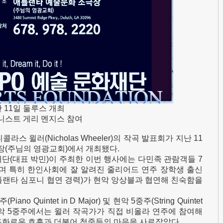
 11일 둘루스 개최
아니스트 게리 멘지스 참여
스 윌러(Nicholas Wheeler)의 작곡 발표회가 지난 11
극장(주님의 영광교회)에서 개최됐다.
단(대표 박민)이 주최한 이번 행사에는 다민족 관람객들 7
며 특히 한인사회에 잘 알려진 줄리어드 연주 장학생 출신
틀랜타 심포니 협연 경력)가 현악 앙상블과 협연해 친숙함을
o Quintet in D Major) 및 현악 5중주(String Quintet
 특히 현악 5중주에서는 윌러 작곡가가 직접 비올라 연주에 참여해
조화로운 호흡과 더불어 청중들의 마음을 사로잡았다.