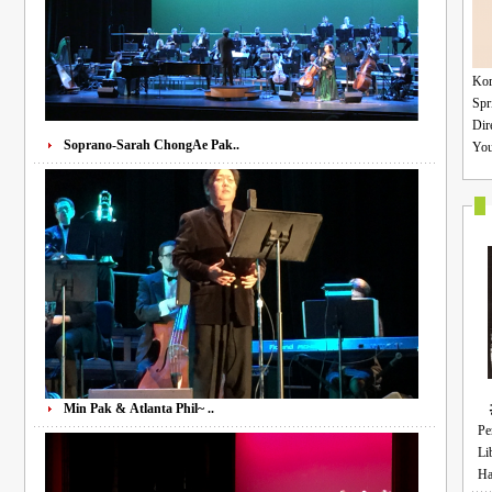
Korean Ope
Spring" Compositio
Directo
Soprano-Sarah ChongAe Pak..
Min Pak & Atlanta Phil~ ..
Pe
Liberation
우리 가곡 