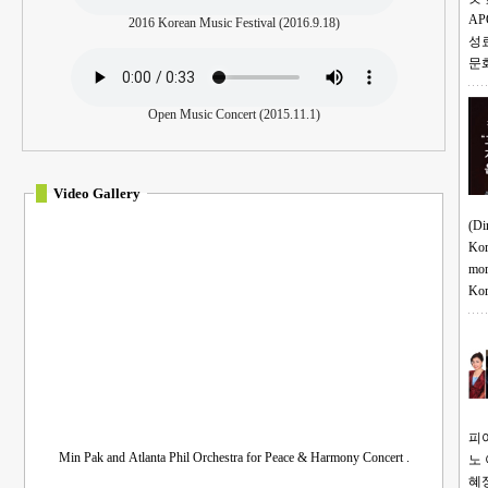
APO
2016 Korean Music Festival (2016.9.18)
성료 ‘복음과 문화가 만나는 러브 
문
Open Music Concert (2015.11.1)
Video Gallery
(Dire
“꽃피는 산골 울긋불긋 꽃
Kor
more... Come, See and En
“꽃피는 산골 울긋불긋 꽃대궐… 그 속에서 놀던 때가 그립습
피
Min Pak and Atlanta Phil Orchestra for Peace & Harmony Concert .
노 
혜정. 내달 10일 ‘가을 음악