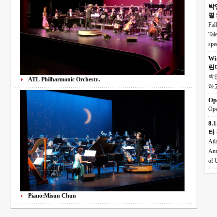
박
내달 10일 ‘가을 음악회’ 좋은교회 공연·전시 함께 추석도 지
필 S
Fall Ope
Tale
spe
Wi
린
박민씨가 강창석
ATL Philharmonic Orchestr..
Op
Ope
8.
타 필
Atl
Ann
of 
Piano:Misun Chun