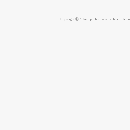
Thank yo
Copyright ⓒ Atlanta philharmonic orchestra. All r
* 토메 박 신자화백 "수묵화" 전시회 K-Arts fe
(Atlanta) K-ARTS FEST /박신자 수묵화 전시회 10-10 