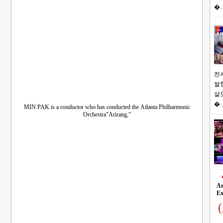
�
전시 함께 추석도
쌀
살
�
MIN PAK is a conductor who has conducted the Atlanta Philharmonic
Orchestra"Arirang,"
K-ARTS F
APO (Atlanta Philharmonic Orchestra, Inc.) (Director Min Pak) presents: K-Arts
Ar
Ex