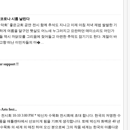
 코로나 시름 날린다
아침 저녁 제법 쌀쌀한 기
렬하게 여름을 달구던 햇살도 어느새 누그러지고 요란하던 매미소리도 어딘가
 역시 까닭모를 그리움에 젖어들고 아련한 추억도 잠기기도 한다. 계절이 바
 고향 떠난 이민자들의 마�…
r support !!
 fest:..
 박신자 수묵화 전시회에 초대 합니다. 한국의 저명한 수
타에서 선보이게 됨을 기쁘게 생각합니다. 토메 박신자 화백은 40 년
 의 매진 하여 오신 분으로써 그의 작품 세계는 한국의 아름다운