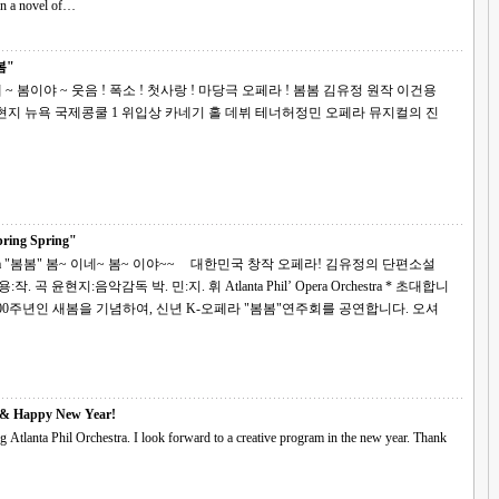
Based on a novel of…
봄"
ring Spring"
창작 오페라! 김유정의 단편소설
 & Happy New Year!
 look forward to a creative program in the new year. Thank