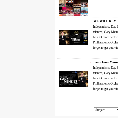
WE WILL REM
Independence Day Special Concert "Rhapsody In Blue" will 
talented, Gary Menzie
be a lot more perfo
Philharmonic Orchest
forget to get your t
Independence Day Special Concert "Rhapsody In Blue" will 
talented, Gary Menzie
be a lot more perfo
Philharmonic Orchest
forget to get your t