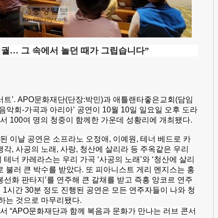
궐… 그 속에서 놀던 때가 그립습니다”
서트’. APO문화재단(단장:박민)과 애틀랜타좋은교회(담임
음악회-가곡과 아리아’ 공연이 10월 10일 일요일 오후 도라
 100여 명의 청중이 함께한 가운데 성황리에 개최됐다.
 이날 공연은 소프라노 오정애, 이예원, 테너 베드로 카
각, 사공의 노래, 사랑, 청산에 살리라 등 주옥같은 우리
 테너 카레라스는 우리 가곡 ‘사공의 노래’와 ‘청산에 살리
로 불러 큰 박수를 받았다. 또 피아니스트 게리 멘지스는 홍
봉선화 판타지’를 연주해 큰 갈채를 받고 즉흥 앙코르 연주
뉘어 1시간 30분 정도 진행된 공연은 모든 연주자들이 나와 청
창하는 것으로 마무리됐다.
서 “APO문화재단과 함께 복음과 문화가 만나는 러브 콘서