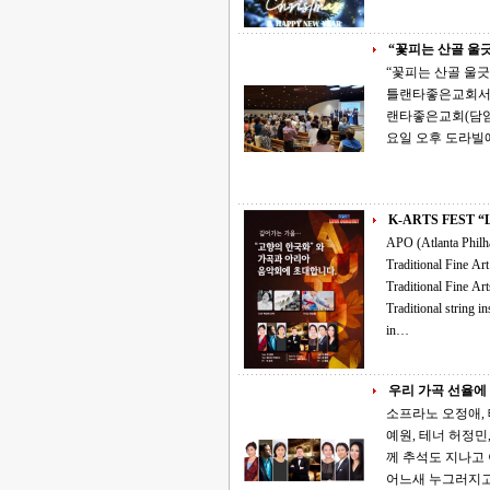
“꽃피는 산골 울긋
“꽃피는 산골 울긋불긋 꽃
틀랜타좋은교회서 성료 ‘복음과 문화가 만나는 러브 콘서트’. APO문화
랜타좋은교회(담임목
요일 오후 도라빌
K-
APO (Atlanta Philharmonic
Traditional Fine Art Exhibition &amp; m
Traditional Fine Arts in the fellowship hall. 4:00 Concert in the main sanctuary with GaYaGum,
Traditional string inst., prelude and featuring Korean art 
in…
우리 가곡 선율에
소프라노 오정애, 
예원, 테너 허정민, 피아노&amp;오
께 추석도 지나고 이제 아침 저녁 제법 쌀쌀한 기운이 감돈다. 맹렬하게 여름을 달구던 햇살도
어느새 누그러지고