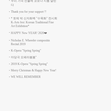
우리 가곡 선율에 코로나 시름 날린
다
Thank you for your support !!
* 토메 박 신자화백 "수묵화" 전시회
K-Arts fest: Korean Traditional Fine
Art Exhibition*
HAPPY New YEAR! 2020❤️
Nicholas E. Wheeeler compositin
Recital 2019
K-Opera "Spring Spring"
마당극 오페라봄봄"
2019 K-Opera "Spring Spring"
Merry Christmas & Happy New Year!
WE WILL REMEMBER