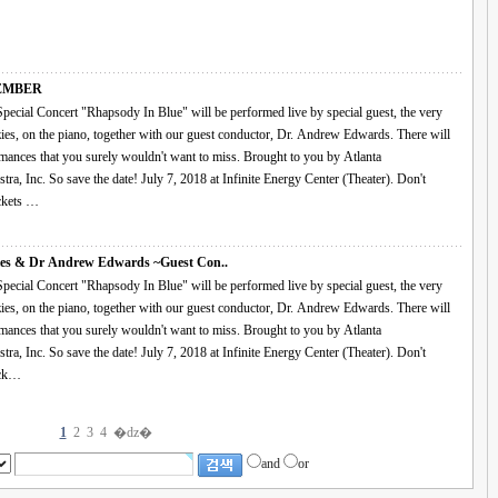
EMBER
be performed live by special guest, the very
s, on the piano, together with our guest conductor, Dr. Andrew Edwards. There will
rmances that you surely wouldn't want to miss. Brought to you by Atlanta
ra, Inc. So save the date! July 7, 2018 at Infinite Energy Center (Theater). Don't
ickets …
Piano Gary Manzies & Dr Andrew Edwards ~Guest Con..
be performed live by special guest, the very
s, on the piano, together with our guest conductor, Dr. Andrew Edwards. There will
rmances that you surely wouldn't want to miss. Brought to you by Atlanta
ra, Inc. So save the date! July 7, 2018 at Infinite Energy Center (Theater). Don't
ick…
1
2
3
4
�ǳ�
and
or