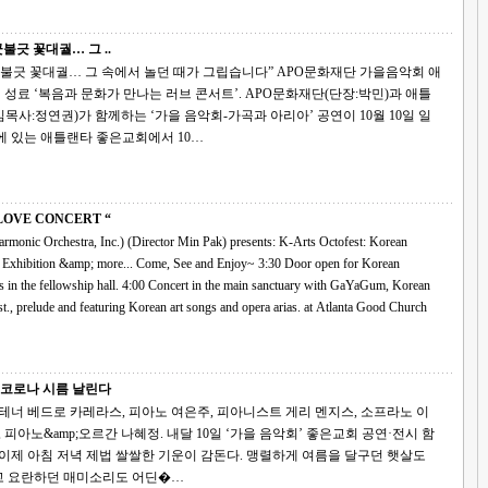
불긋 꽃대궐… 그 ..
대궐… 그 속에서 놀던 때가 그립습니다” APO문화재단 가을음악회 애
재단(단장:박민)과 애틀
사:정연권)가 함께하는 ‘가을 음악회-가곡과 아리아’ 공연이 10월 10일 일
에 있는 애틀랜타 좋은교회에서 10…
ARTS FEST “LOVE CONCERT “
 Orchestra, Inc.) (Director Min Pak) presents: K-Arts Octofest: Korean
ore... Come, See and Enjoy~ 3:30 Door open for Korean
 Korean
songs and opera arias. at Atlanta Good Church
 코로나 시름 날린다
테너 베드로 카레라스, 피아노 여은주, 피아니스트 게리 멘지스, 소프라노 이
르간 나혜정. 내달 10일 ‘가을 음악회’ 좋은교회 공연·전시 함
 요란하던 매미소리도 어딘�…