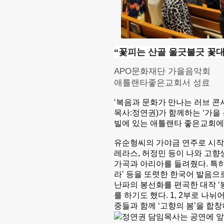
“꽃피는 산골 울긋불긋 꽃대
APO문화재단 가을음악회
애틀랜타좋은교회서 성료
‘복음과 문화가 만나는 러브 콘
목사:정연권)가 함께하는 ‘가을 
빌에 있는 애틀랜타 좋은교회에서
유순형씨의 가야금 연주로 시작된
레라스, 허정민 등이 나와 고향생
가곡과 아리아를 들려줬다. 특히
라’ 등을 또렷한 한국어 발음으
난파의 봉선화를 편곡한 대작 ‘
를 하기도 했다. 1, 2부로 나
중들과 함께 ‘고향의 봄’을 합
정연권 담임목사는 공연에 앞