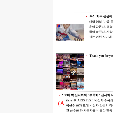
우리 가곡 선율에
내달 10일 ‘가을 음악회’ 좋은교회 공연·전시 함께 추석도 지나고 이제 
운이 감돈다. 맹
힘이 빠졌다. 사람들
뀌는 이런 시기에
Thank you for you
.
* 토메 박 신자화백 "수묵화" 전시회 K-Arts
tlanta) K-ARTS FEST /박신자 수묵화 전시회 10-10 3:00 PM *
(A
묵산수 화가 토메 박신자 선생의 작품을 애틀랜
간 산수화 와 사군자를 비롯한 전통 수묵화 의 세계