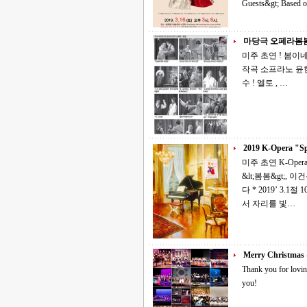
Guests&gt; 
마당극 오페라봄
미주 초연 ! 봄이네 ~ 봄이야 ~ 웃음 ! 폭소 ! 첫사랑 ! 마당극 오페라 ! 봄봄 김유정 원작 이건용
작곡 소프라노 윤현지 뉴욕 국제콩쿨 1 위입상 카네기 홀 데뷔 테너허정민 오페라 뮤지컬의 진
수 ! 엘토 , …
2019 K-Opera "Sp
미주 초연 K-Opera "봄봄" 봄~ 이네~ 봄~ 이야~~ 대한민국 
&lt;봄봄&gt;, 이건용:작. 곡 윤현지:음악감독 박. 민:지. 휘 Atlanta Phil’ Opera Orchestra * 초대합니
다 * 2019’ 3.1절 100주년인 새봄을 기념하여, 신년 K-오페라 "봄봄"연주회를 공연합니다. 오셔
서 자리를 빛…
Merry Christmas
Thank you for loving Atlanta Phil Orchestra. I
you!