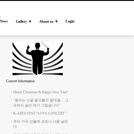
News
Login
Gallery
About us
Concert Information
Merry Christmas & Happy New Year!
“꽃피는 산골 울긋불긋 꽃대궐… 그
속에서 놀던 때가 그립습니다”
K-ARTS FEST “LOVE CONCERT “
우리 가곡 선율에 코로나 시름 날린
다