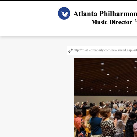
http://m.at.koreadaily.com/news/read.asp?a