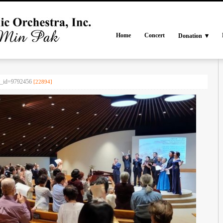
Home
Concert
Donation
rt_id=9792456
[22894]