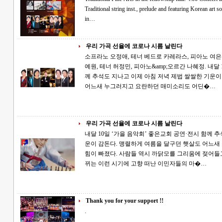
Traditional string inst., prelude and featuring Korean art songs and opera arias. at Atlanta Good Church
in…
우리 가곡 선율에 코로나 시름 날린다
소프라노 오정애, 테너 베드로 카레라스, 피아노 여은
예원, 테너 허정민, 피아노&amp;오르간 나혜정. 내달 10일 ‘가을 음악회’ 좋은교회 공연·전시 함
께 추석도 지나고 이제 아침 저녁 제법 쌀쌀한 기운이 감돈다. 맹렬하게 여름을 달구던 햇살도
어느새 누그러지고 요란하던 매미소리도 어딘�…
우리 가곡 선율에 코로나 시름 날린다
내달 10일 ‘가을 음악회’ 좋은교회 공연·전시 함께 추석도 지나고 이제 아침 저녁 제법 쌀쌀한 기
운이 감돈다. 맹렬하게 여름을 달구던 햇살도 어느
힘이 빠졌다. 사람들 역시 까닭모를 그리움에 젖어들고 아련
뀌는 이런 시기에 고향 떠난 이민자들의 마�…
Thank you for your support !!
.