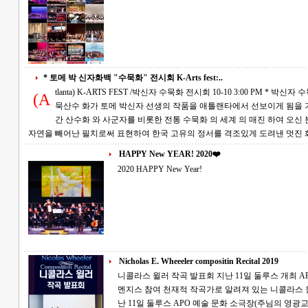
* 토메 박 신자화백 "수묵화" 전시회 K-Arts fest:..
tlanta) K-ARTS FEST /박신자 수묵화 전시회 10-10 3:00 PM * 박신자 수묵화 전시회에 초대 합니다. 한국의 저명한 수
(A
묵산수 화가 토메 박신자 선생의 작품을 애틀랜타에서 선보이게 됨을 기쁘게 생각합니다. 토
간 산수화 와 사군자를 비롯한 전통 수묵화 의 세계 의 매진 하여 오신 분으로써 그의 작품 세계는 한
자연을 빼어난 필치로써 표현하여 한국 고유의 정서를 격조있게 도려낸 멋진
HAPPY New YEAR! 2020❤️
2020 HAPPY New Year!
Nicholas E. Wheeeler compositin Recital 2019
니콜라스 윌러 작곡 발표회 지난 11일 둘루스 개최 APO 예술문화재단 주최...피아니스트 게리
멘지스 참여 천재적 작곡가로 알려져 있는 니콜라스 윌러(Nicholas Wheeler)의 작곡 발표회가 지
난 11일 둘루스 APO 예술 문화 소극장(주님의 영광교회)에서 개최됐다