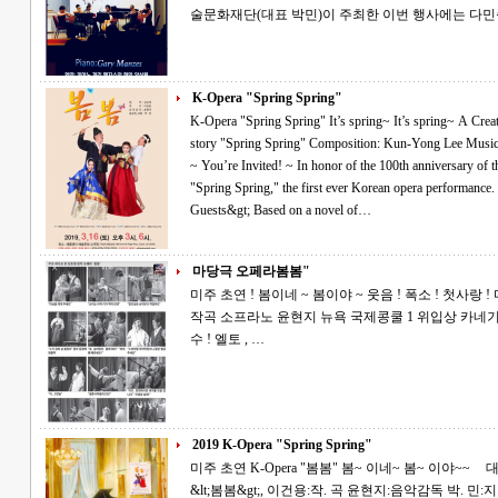
술문화재단(대표 박민)이 주최한 이번 행사에는 다민
K-Opera "Spring Spring"
K-Opera "Spring Spring" It’s spring~ It’s spring~ A Creative Korean Opera~! Yu-jung Kim’s short
story "Spring Spring" Composition: Kun-Yong Lee Music Director: Hyun-Ji Yoon Conductor: Min Park
~ You’re Invited! ~ In honor of the 100th anniversary of the March 1st Movement, we invite you to
"Spring Spring," the first ever Korean opera performance. &lt;Performance Details and Special
Guests&gt; Based on a novel of…
마당극 오페라봄봄"
미주 초연 ! 봄이네 ~ 봄이야 ~ 웃음 ! 폭소 ! 첫사랑 ! 마당극 오페라 ! 봄봄 김유정 원작 이건용
작곡 소프라노 윤현지 뉴욕 국제콩쿨 1 위입상 카네기 홀 데뷔 테너허정민 오페라 뮤지컬의 진
수 ! 엘토 , …
2019 K-Opera "Spring Spring"
미주 초연 K-Opera "봄봄" 봄~ 이네~ 봄~ 이야~~ 대한민국 창작 오페라! 김유정의 단편소설
&lt;봄봄&gt;, 이건용:작. 곡 윤현지:음악감독 박. 민:지. 휘 Atlanta Phil’ Opera Orchestra * 초대합니