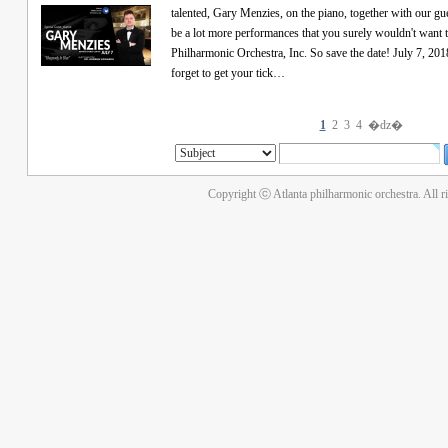
talented, Gary Menzies, on the piano, together with our guest c
be a lot more performances that you surely wouldn't want 
Philharmonic Orchestra, Inc. So save the date! July 7, 2018
forget to get your tick…
1
2
3
4
�ǳ�
Copyright ⓒ Atlanta philharmonic orchestra. All r