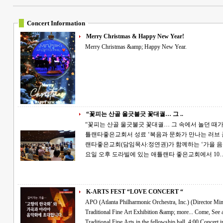
Concert Information
Merry Christmas & Happy New Year!
Merry Christmas &amp; Happy New Year.
“꽃피는 산골 울긋불긋 꽃대궐… 그 ..
“꽃피는 산골 울긋불긋 꽃대궐… 그 속에서 놀던 때가 그립습니다” APO문
틀랜타좋은교회서 성료 ‘복음과 문화가 만나는 러브 콘서트’. APO문화재단(단장:박민)과 애틀
랜타좋은교회(담임목사:정연권)가 함께하는 ‘가을 음악
요일 오후 도라빌에 있는 애틀랜타 좋은교회에서 10
K-ARTS FEST “LOVE CONCERT “
APO (Atlanta Philharmonic Orchestra, Inc.) (Director Min Pak) presents: K-A
Traditional Fine Art Exhibition &amp; more... Come, See and Enjoy~ 3:30 Door open for Korean
Traditional Fine Arts in the fellowship hall. 4:00 Concert in the main sanctuary with GaYaGum, Korean