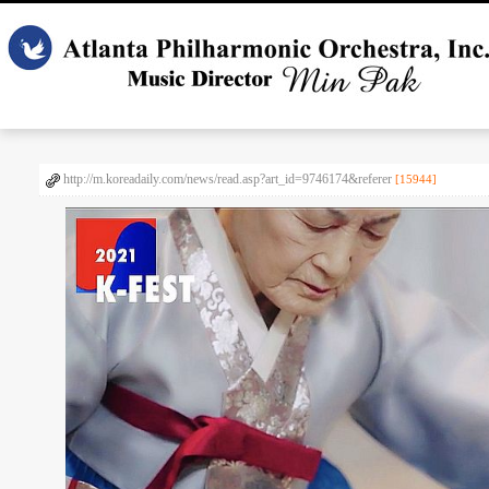
http://m.koreadaily.com/news/read.asp?art_id=9746174&referer
[15944]