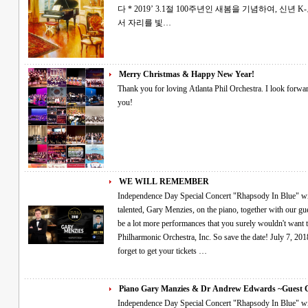
다 * 2019’ 3.1절 100주년인 새봄을 기념하여, 신년 K-오페라 "봄봄"연주회를 공연합니다. 오셔
서 자리를 빛…
Merry Christmas & Happy New Year!
Thank you for loving Atlanta Phil Orchestra. I look forward to a creative program in the new year. Thank
you!
WE WILL REMEMBER
Independence Day Special Concert "Rhapsody In Blue" will be performed live by special guest, the very
talented, Gary Menzies, on the piano, together with our guest c
be a lot more performances that you surely wouldn't want 
Philharmonic Orchestra, Inc. So save the date! July 7, 2018
forget to get your tickets …
Piano Gary Manzies & Dr Andrew Edwards ~Guest
Independence Day Special Concert "Rhapsody In Blue" will be performed live by special guest, the very