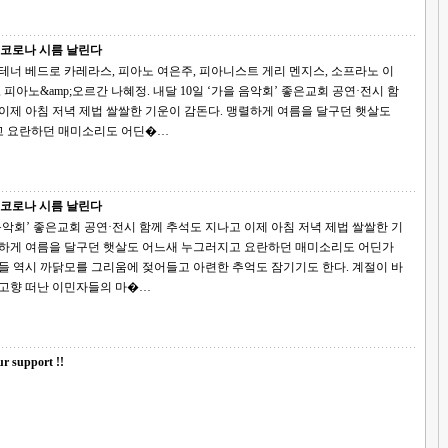
 코로나 시름 날린다
테너 베드로 카레라스, 피아노 여은주, 피아니스트 게리 멘지스, 소프라노 이
르간 나혜정. 내달 10일 ‘가을 음악회’ 좋은교회 공연·전시 함
 요란하던 매미소리도 어딘�…
 코로나 시름 날린다
아침 저녁 제법 쌀쌀한 기
렬하게 여름을 달구던 햇살도 어느새 누그러지고 요란하던 매미소리도 어딘가
 역시 까닭모를 그리움에 젖어들고 아련한 추억도 잠기기도 한다. 계절이 바
 고향 떠난 이민자들의 마�…
r support !!