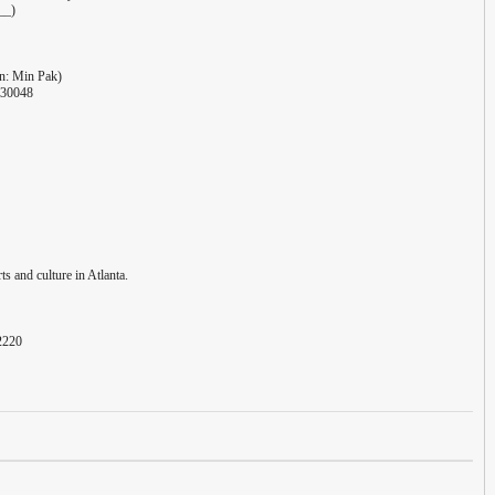
__)
tn: Min Pak)
 30048
ts and culture in Atlanta.
-2220