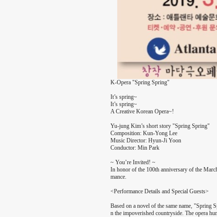
K-Opera "Spring Spring"
It’s spring~
It’s spring~
A Creative Korean Opera~!
Yu-jung Kim’s short story "Spring Spring"
Composition: Kun-Yong Lee
Music Director: Hyun-Ji Yoon
Conductor: Min Park
~ You’re Invited! ~
In honor of the 100th anniversary of the Marc
mance.
<Performance Details and Special Guests>
Based on a novel of the same name, "Spring Spr
n the impoverished countryside. The opera hum