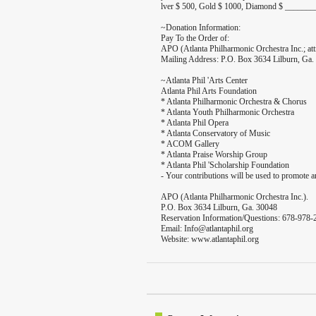
lver $ 500, Gold $ 1000, Diamond $ _______
~Donation Information:
Pay To the Order of:
APO (Atlanta Philharmonic Orchestra Inc.; at
Mailing Address: P.O. Box 3634 Lilburn, Ga.
~Atlanta Phil 'Arts Center
Atlanta Phil Arts Foundation
* Atlanta Philharmonic Orchestra & Chorus
* Atlanta Youth Philharmonic Orchestra
* Atlanta Phil Opera
* Atlanta Conservatory of Music
* ACOM Gallery
* Atlanta Praise Worship Group
* Atlanta Phil 'Scholarship Foundation
- Your contributions will be used to promote ar
APO (Atlanta Philharmonic Orchestra Inc.).
P.O. Box 3634 Lilburn, Ga. 30048
Reservation Information/Questions: 678-978
Email: Info@atlantaphil.org
Website: www.atlantaphil.org