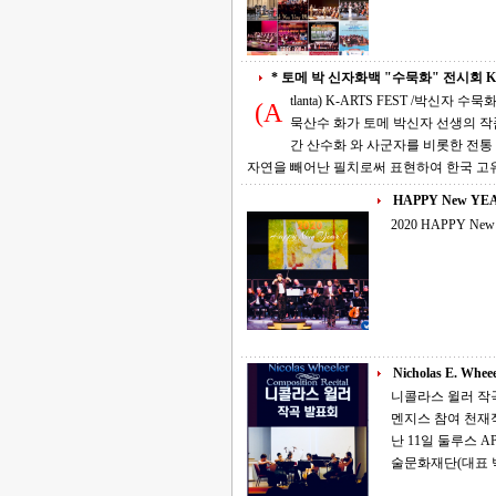
* 토메 박 신자화백 "수묵화" 전시회 K-Arts
tlanta) K-ARTS FEST /박신자 수묵화 전시회 10-10 3:00 PM *
(A
묵산수 화가 토메 박신자 선생의 작품을 애틀랜
간 산수화 와 사군자를 비롯한 전통 수묵화 의 세계
자연을 빼어난 필치로써 표현하여 한국 고
HAPPY New YEA
2020 HAPPY New 
Nicholas E. Wheee
니콜라스 윌러 작곡 발표회 지난 1
멘지스 참여 천재적 작곡가로 알려져 있는 니콜라스 윌러(Nicholas Wheeler)의 작곡 발표회가 지
난 11일 둘루스 APO 
술문화재단(대표 