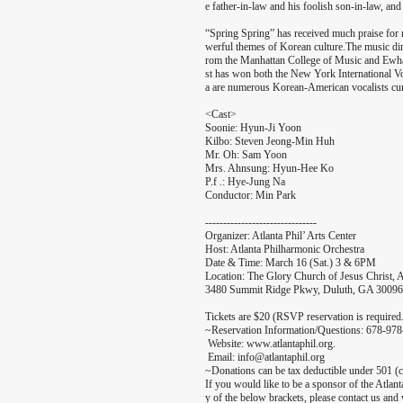
e father-in-law and his foolish son-in-law, and
“Spring Spring” has received much praise for m
werful themes of Korean culture.The music dir
rom the Manhattan College of Music and Ewha 
st has won both the New York International Vo
a are numerous Korean-American vocalists curr
<Cast>
Soonie: Hyun-Ji Yoon
Kilbo: Steven Jeong-Min Huh
Mr. Oh: Sam Yoon
Mrs. Ahnsung: Hyun-Hee Ko
P.f .: Hye-Jung Na
Conductor: Min Park
-------------------------------
Organizer: Atlanta Phil’ Arts Center
Host: Atlanta Philharmonic Orchestra
Date & Time: March 16 (Sat.) 3 & 6PM
Location: The Glory Church of Jesus Christ, 
3480 Summit Ridge Pkwy, Duluth, GA 30096
Tickets are $20 (RSVP reservation is required
~Reservation Information/Questions: 678-97
Website: www.atlantaphil.org.
Email: info@atlantaphil.org
~Donations can be tax deductible under 501 (c
If you would like to be a sponsor of the Atlan
y of the below brackets, please contact us and