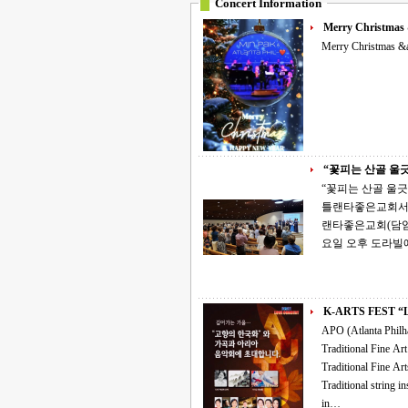
Concert Information
Merry Christmas
Merry Christmas &
“꽃피는 산골 울긋
“꽃피는 산골 울긋불긋 꽃
틀랜타좋은교회서 성료 ‘복음과 문화가 만나는 러브 콘서트’. APO문화
랜타좋은교회(담임목
요일 오후 도라빌
K-
APO (Atlanta Philharmonic
Traditional Fine Art Exhibition &amp; m
Traditional Fine Arts in the fellowship hall. 4:00 Concert in the main sanctuary with GaYaGum,
Traditional string inst., prelude and featuring Korean art 
in…