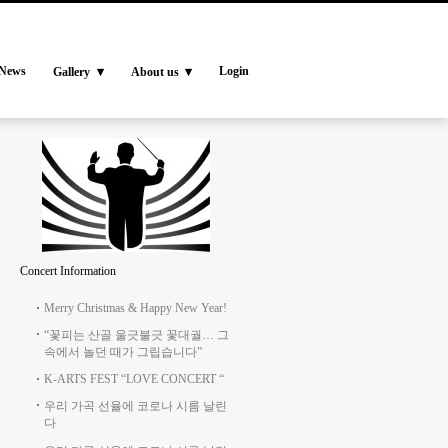
News
Login
Gallery
About us
Concert Information
Merry Christmas & Happy New Year!
“꽃피는 산골 울긋불긋 꽃대궐… 그
속에서 놀던 때가 그립습니다”
K-ARTS FEST “LOVE CONCERT “
우리 가곡 선율에 코로나 시름 날린
다