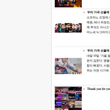
우리 가곡 선율에
소프라노 오정애, 
예원, 테너 허정민, 피아노&amp;오
께 추석도 지나고 이제 아침 저녁 제법 쌀쌀한 기운이 감돈다. 맹렬하게 여름을 달구던 햇살도
어느새 누그러지고
우리 가곡 선율에
내달 10일 ‘가을 음악회’ 좋은교회 공연·전시 함께 추석도 지나고 이제 
운이 감돈다. 맹
힘이 빠졌다. 사람들
뀌는 이런 시기에
Thank you for you
.