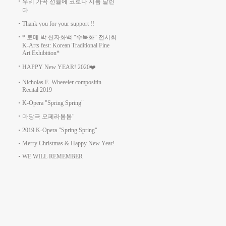
우리 가곡 선율에 코로나 시름 날린
다
Thank you for your support !!
* 토메 박 신자화백 "수묵화" 전시회
K-Arts fest: Korean Traditional Fine
Art Exhibition*
HAPPY New YEAR! 2020❤️
Nicholas E. Wheeeler compositin
Recital 2019
K-Opera "Spring Spring"
마당극 오페라봄봄"
2019 K-Opera "Spring Spring"
Merry Christmas & Happy New Year!
WE WILL REMEMBER