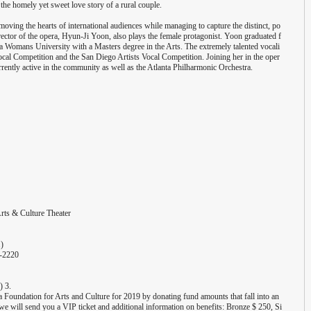
 the homely yet sweet love story of a rural couple.
oving the hearts of international audiences while managing to capture the distinct, po
ector of the opera, Hyun-Ji Yoon, also plays the female protagonist. Yoon graduated f
Womans University with a Masters degree in the Arts. The extremely talented vocali
cal Competition and the San Diego Artists Vocal Competition. Joining her in the oper
ently active in the community as well as the Atlanta Philharmonic Orchestra.
Arts & Culture Theater
.)
8-2220
) 3.
ta Foundation for Arts and Culture for 2019 by donating fund amounts that fall into an
 we will send you a VIP ticket and additional information on benefits: Bronze $ 250, Si