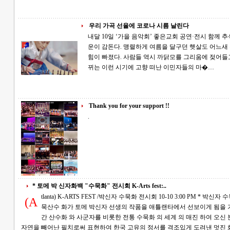
우리 가곡 선율에 코로나 시름 날린다
내달 10일 ‘가을 음악회’ 좋은교회 공연·전시 함께 추석도 지나고 이제 아침 저녁 제법 쌀쌀한 기
운이 감돈다. 맹렬하게 여름을 달구던 햇살도 어느
힘이 빠졌다. 사람들 역시 까닭모를 그리움에 젖어들고 아련
뀌는 이런 시기에 고향 떠난 이민자들의 마�…
Thank you for your support !!
.
* 토메 박 신자화백 "수묵화" 전시회 K-Arts fest:..
tlanta) K-ARTS FEST /박신자 수묵화 전시회 10-10 3:00 PM * 박신자 수묵화 전시회에 초대 합니다. 한국의 저명한 수
(A
묵산수 화가 토메 박신자 선생의 작품을 애틀랜타에서 선보이게 됨을 기쁘게 생각합니다. 토
간 산수화 와 사군자를 비롯한 전통 수묵화 의 세계 의 매진 하여 오신 분으로써 그의 작품 세계는 한
자연을 빼어난 필치로써 표현하여 한국 고유의 정서를 격조있게 도려낸 멋진