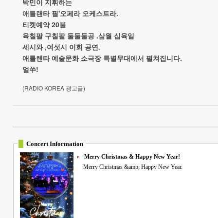
박민이
지휘하는
'
.
애틀랜타
필
오페라
오케스트라
20
티켓예약
불
.
육칠팔
구칠팔
둘둘둘공
삼월
십육일
,
세시와
여섯시
이회
공연.
.
애틀랜타 예술문화
소극장
특별무대에서
펼쳐집니다
!
얼쑤
(RADIO KOREA
)
광고글
Concert Information
Merry Christmas & Happy New Year!
Merry Christmas &amp; Happy New Year.