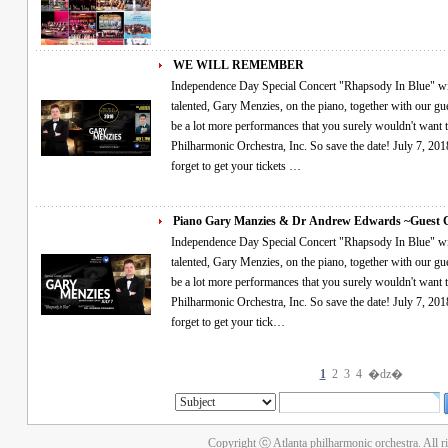
WE WILL REMEMBER
Independence Day Special Concert "Rhapsody In Blue" will be performed live by special guest, the very
talented, Gary Menzies, on the piano, together with our guest c
be a lot more performances that you surely wouldn't want 
Philharmonic Orchestra, Inc. So save the date! July 7, 2018
forget to get your tickets …
Piano Gary Manzies & Dr Andrew Edwards ~Guest
Independence Day Special Concert "Rhapsody In Blue" will be performed live by special guest, the very
talented, Gary Menzies, on the piano, together with our guest c
be a lot more performances that you surely wouldn't want 
Philharmonic Orchestra, Inc. So save the date! July 7, 2018
forget to get your tick…
1
2
3
4
�ǳ�
Copyright ⓒ Atlanta philharmonic orchestra. All r