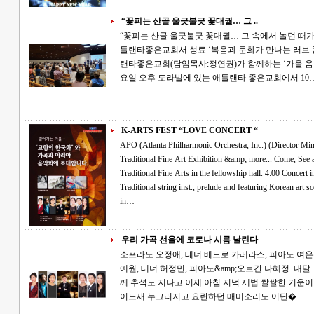
“꽃피는 산골 울긋불긋 꽃대궐… 그 ..
“꽃피는 산골 울긋불긋 꽃대궐… 그 속에서 놀던 때가 그립습니다” APO문
틀랜타좋은교회서 성료 ‘복음과 문화가 만나는 러브 콘서트’. APO문화재단(단장:박민)과 애틀
랜타좋은교회(담임목사:정연권)가 함께하는 ‘가을 음악
요일 오후 도라빌에 있는 애틀랜타 좋은교회에서 10
K-ARTS FEST “LOVE CONCERT “
APO (Atlanta Philharmonic Orchestra, Inc.) (Director Min Pak) presents: K-A
Traditional Fine Art Exhibition &amp; more... Come, See and Enjoy~ 3:30 Door open for Korean
Traditional Fine Arts in the fellowship hall. 4:00 Concert in the main sanctuary with GaYaGum, Korean
Traditional string inst., prelude and featuring Korean art songs and opera arias. at Atlanta Good Church
in…
우리 가곡 선율에 코로나 시름 날린다
소프라노 오정애, 테너 베드로 카레라스, 피아노 여은
예원, 테너 허정민, 피아노&amp;오르간 나혜정. 내달 10일 ‘가을 음악회’ 좋은교회 공연·전시 함
께 추석도 지나고 이제 아침 저녁 제법 쌀쌀한 기운이 감돈다. 맹렬하게 여름을 달구던 햇살도
어느새 누그러지고 요란하던 매미소리도 어딘�…