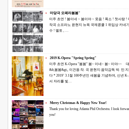
마당극 오페라봄봄"
미주 초연 ! 봄이네 ~ 봄이야 ~ 웃음 ! 폭소 ! 첫사랑 ! 마당극 오페라 ! 봄봄 김유정 원작 이건용
작곡 소프라노 윤현지 뉴욕 국제콩쿨 1 위입상 카네기 홀 데뷔 테너허정민 오페라 뮤지컬의 진
수 ! 엘토 , …
2019 K-Opera "Spring Spring"
미주 초연 K-Opera "봄봄" 봄~ 이네~ 봄~ 이야~~ 대한민국 창작 오페라! 김유정의 단편소설
&lt;봄봄&gt;, 이건용:작. 곡 윤현지:음악감독 박. 민:지. 휘 Atlanta Phil’ Opera Orchestra * 초대합니
다 * 2019’ 3.1절 100주년인 새봄을 기념하여, 신년 K-오페라 "봄봄"연주회를 공연합니다. 오셔
서 자리를 빛…
Merry Christmas & Happy New Year!
Thank you for loving Atlanta Phil Orchestra. I look forward to a creative program in the new year. Thank
you!