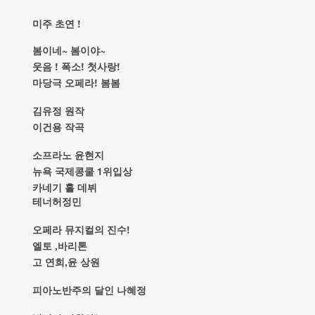
!
미주
초연
~
~
봄이네
봄이야
!
!
!
웃음
폭소
첫사랑
!
마당극
오페라
봄봄
김유정
원작
이건용
작곡
소프라노
윤현지
1
뉴욕
국제콩쿨
위입상
카네기
홀
데뷔
테너허정민
!
오페라
뮤지컬의
진수
,
엘토
바리톤
,
고
연희
윤
상원
피아노반주의
달인
나혜정