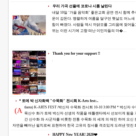
우리 가곡 선율에 코로나 시름 날린다
내달 10일 ‘가을 음악회’ 좋은교회 공연·전시 함께 추석도 지나고 이제 아침 저녁 제법 쌀쌀한 기
운이 감돈다. 맹렬하게 여름을 달구던 햇살도 어느
힘이 빠졌다. 사람들 역시 까닭모를 그리움에 젖어들고 아련
뀌는 이런 시기에 고향 떠난 이민자들의 마�…
Thank you for your support !!
.
* 토메 박 신자화백 "수묵화" 전시회 K-Arts fest:..
tlanta) K-ARTS FEST /박신자 수묵화 전시회 10-10 3:00 PM * 박신자 수묵화 전시회에 초대 합니다. 한국의 저명한 수
(A
묵산수 화가 토메 박신자 선생의 작품을 애틀랜타에서 선보이게 됨을 기쁘게 생각합니다. 토
간 산수화 와 사군자를 비롯한 전통 수묵화 의 세계 의 매진 하여 오신 분으로써 그의 작품 세계는 한
자연을 빼어난 필치로써 표현하여 한국 고유의 정서를 격조있게 도려낸 멋진
HAPPY New YEAR! 2020❤️