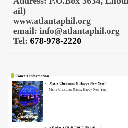
Address: P.O.Box 3634, Lilb
ail)
www.atlantaphil.org
email: info@atlantaphil.org
Tel:
678-978-2220
Concert Information
Merry Christmas & Happy New Year!
Merry Christmas &amp; Happy New Year.
“꽃피는 산골 울긋불긋 꽃대궐… 그 ..