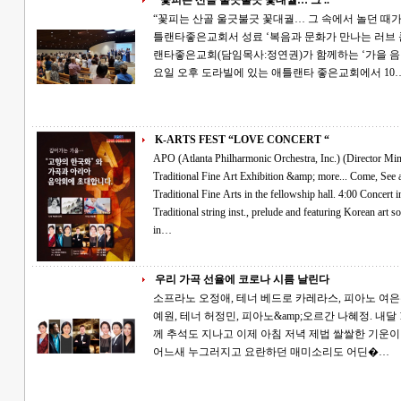
“꽃피는 산골 울긋불긋 꽃대궐… 그 속에서 놀던 때가 그립습니다” APO문
틀랜타좋은교회서 성료 ‘복음과 문화가 만나는 러브 콘서트’. APO문화재단(단장:박민)과 애틀
랜타좋은교회(담임목사:정연권)가 함께하는 ‘가을 음악
요일 오후 도라빌에 있는 애틀랜타 좋은교회에서 10
K-ARTS FEST “LOVE CONCERT “
APO (Atlanta Philharmonic Orchestra, Inc.) (Director Min Pak) presents: K-A
Traditional Fine Art Exhibition &amp; more... Come, See and Enjoy~ 3:30 Door open for Korean
Traditional Fine Arts in the fellowship hall. 4:00 Concert in the main sanctuary with GaYaGum, Korean
Traditional string inst., prelude and featuring Korean art songs and opera arias. at Atlanta Good Church
in…
우리 가곡 선율에 코로나 시름 날린다
소프라노 오정애, 테너 베드로 카레라스, 피아노 여은
예원, 테너 허정민, 피아노&amp;오르간 나혜정. 내달 10일 ‘가을 음악회’ 좋은교회 공연·전시 함
께 추석도 지나고 이제 아침 저녁 제법 쌀쌀한 기운이 감돈다. 맹렬하게 여름을 달구던 햇살도
어느새 누그러지고 요란하던 매미소리도 어딘�…