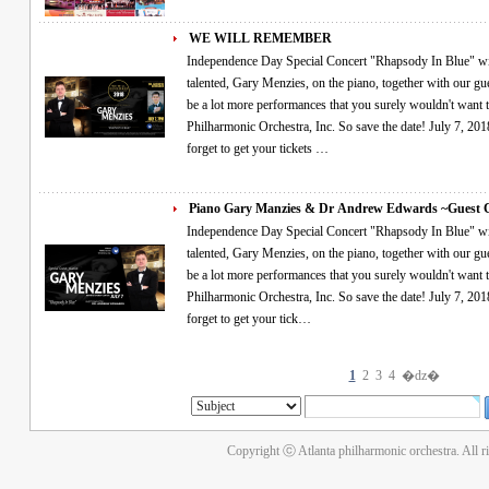
WE WILL REMEMBER
Independence Day Special Concert "Rhapsody In Blue" will be performed live by special guest, the very
talented, Gary Menzies, on the piano, together with our guest c
be a lot more performances that you surely wouldn't want 
Philharmonic Orchestra, Inc. So save the date! July 7, 2018
forget to get your tickets …
Piano Gary Manzies & Dr Andrew Edwards ~Guest
Independence Day Special Concert "Rhapsody In Blue" will be performed live by special guest, the very
talented, Gary Menzies, on the piano, together with our guest c
be a lot more performances that you surely wouldn't want 
Philharmonic Orchestra, Inc. So save the date! July 7, 2018
forget to get your tick…
1
2
3
4
�ǳ�
Copyright ⓒ Atlanta philharmonic orchestra. All r