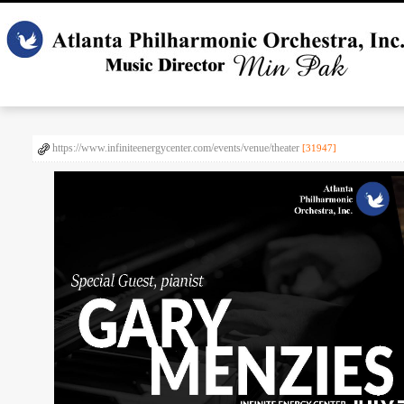
https://www.infiniteenergycenter.com/events/venue/theater
[31947]