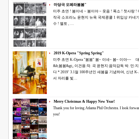
마당극 오페라봄봄"
미주 초연 ! 봄이네 ~ 봄이야 ~ 웃음 ! 폭소 ! 첫사랑 ! 마당극 오페라 ! 봄봄 김유정 원작 이건용
작곡 소프라노 윤현지 뉴욕 국제콩쿨 1 위입상 카네기 홀 데뷔 테너허정민 오페라 뮤지컬의 진
수 ! 엘토 , …
2019 K-Opera "Spring Spring"
미주 초연 K-Opera "봄봄" 봄~ 이네~ 봄~ 이야~~ 대한민국 창작 오페라! 김유정의 단편소설
&lt;봄봄&gt;, 이건용:작. 곡 윤현지:음악감독 박. 민:지. 휘 Atlanta Phil’ Opera Orchestra * 초대합니
다 * 2019’ 3.1절 100주년인 새봄을 기념하여, 신년 K-오페라 "봄봄"연주회를 공연합니다. 오셔
서 자리를 빛…
Merry Christmas & Happy New Year!
Thank you for loving Atlanta Phil Orchestra. I look forward to a creative program in the new year. Thank
you!