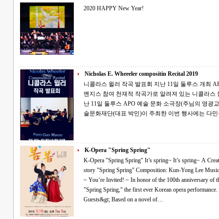
2020 HAPPY New Year!
Nicholas E. Wheeeler compositin Recital 2019
니콜라스 윌러 작곡 발표회 지난 11일 둘루스 개최 APO 예술문화재단 주최...피아니스트 게리
멘지스 참여 천재적 작곡가로 알려져 있는 니콜라스 윌러(Nicholas Wheeler)의 작곡 발표회가 지
난 11일 둘루스 APO 예술 문화 소극장(주님의 영광교회)에서 개최됐다
술문화재단(대표 박민)이 주최한 이번 행사에는 다민
K-Opera "Spring Spring"
K-Opera "Spring Spring" It’s spring~ It’s spring~ A Creative Korean Opera~! Yu-jung Kim’s short
story "Spring Spring" Composition: Kun-Yong Lee Music Director: Hyun-Ji Yoon Conductor: Min Park
~ You’re Invited! ~ In honor of the 100th anniversary of the March 1st Movement, we invite you to
"Spring Spring," the first ever Korean opera performance. &lt;Performance Details and Special
Guests&gt; Based on a novel of…